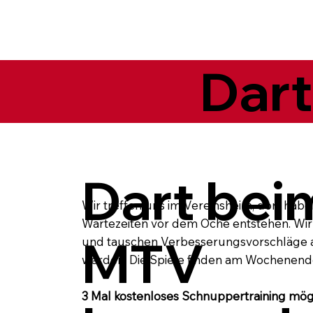
Dar
Dart bei
Wir treffen uns im Vereinsheim, dort habe
Wartezeiten vor dem Oche entstehen. Wir 
MTV
und tauschen Verbesserungsvorschläge a
werden. Die Spiele finden am Wochenende
3 Mal kostenloses Schnuppertraining mögl