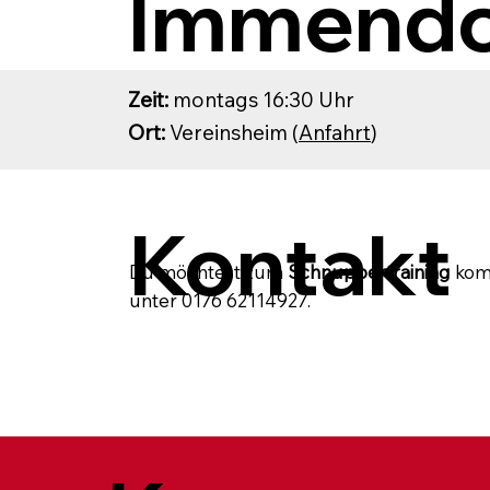
Immendo
Zeit:
montags 16:30 Uhr
Ort:
Vereinsheim (
Anfahrt
)
Kontakt
Du möchtest zum
Schnuppertraining
komm
unter 0176 62114927.