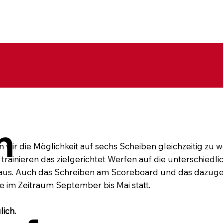
Verein
Sportangebot
News & Events
t
m
n wir die Möglichkeit auf sechs Scheiben gleichzeitig zu 
trainieren das zielgerichtet Werfen auf die unterschiedl
us. Auch das Schreiben am Scoreboard und das dazuge
 im Zeitraum September bis Mai statt.
ich.